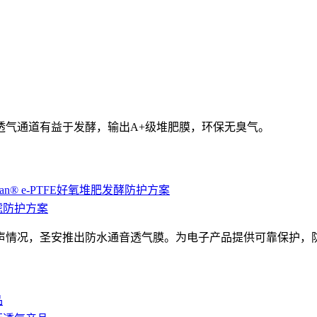
水透气通道有益于发酵，输出A+级堆肥膜，环保无臭气。
inan® e-PTFE好氧堆肥发酵防护方案
过滤防护方案
声情况，圣安推出防水通音透气膜。为电子产品提供可靠保护，
品