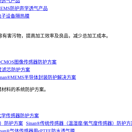
平衡透气产品
n®MEMS防护声学透气产品
动电子设备隔热膜
除有害污物，提高加工效率及良品，减少总加工成本。
an®CMOS图像传感器防护方案
lter过滤芯防护方案
inan®MEMS半导体封装防护解决方案
膜材料的系统防护方案。
®电化学传感器防护方案
Sinan®传统传感器（温湿度/氧气度传感器）防护方
inan®气体传感器用ePTFE防水透气膜