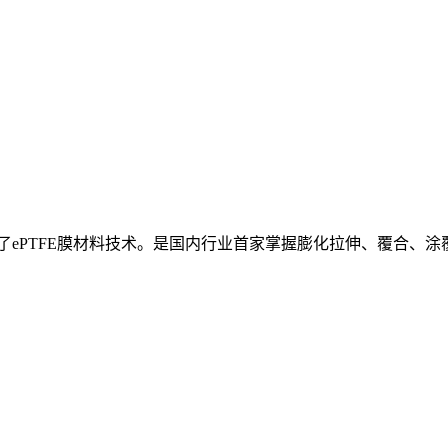
握了ePTFE膜材料技术。是国内行业首家掌握膨化拉伸、覆合、涂