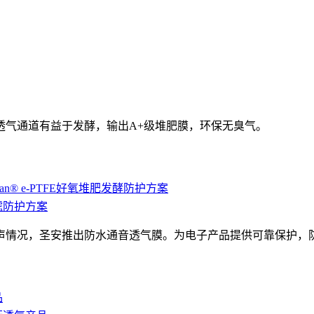
水透气通道有益于发酵，输出A+级堆肥膜，环保无臭气。
inan® e-PTFE好氧堆肥发酵防护方案
过滤防护方案
声情况，圣安推出防水通音透气膜。为电子产品提供可靠保护，
品