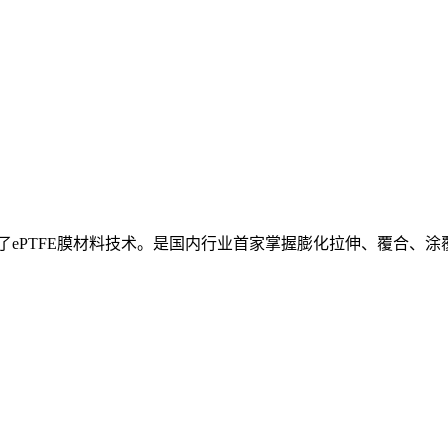
握了ePTFE膜材料技术。是国内行业首家掌握膨化拉伸、覆合、涂