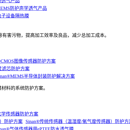
平衡透气产品
n®MEMS防护声学透气产品
动电子设备隔热膜
除有害污物，提高加工效率及良品，减少总加工成本。
an®CMOS图像传感器防护方案
lter过滤芯防护方案
inan®MEMS半导体封装防护解决方案
膜材料的系统防护方案。
®电化学传感器防护方案
Sinan®传统传感器（温湿度/氧气度传感器）防护方
inan®气体传感器用ePTFE防水透气膜