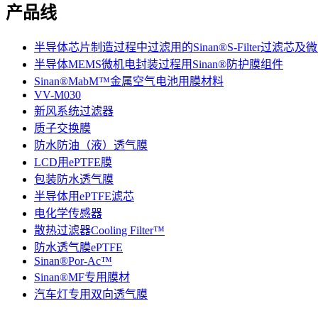
产品线
半导体芯片制造过程中过滤用的Sinan®S-Filter过滤芯
半导体MEMS微机电封装过程用Sinan®防护膜组件
Sinan®MabM™金属空气电池用膜材料
VV-M030
新风系统过滤器
质子交换膜
防水防油（液）透气膜
LCD用ePTFE膜
包装防水透气膜
半导体用ePTFE滤芯
电化学传感器
散热过滤器Cooling Filter™
防水透气膜ePTFE
Sinan®Por-Ac™
Sinan®MF专用膜材
汽车灯专用双向透气膜