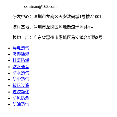
sz_sinan@163.com
研发中心：深圳市龙岗区天安数码城1号楼A1001
膜材基地：深圳市龙岗区坪地街道环坪路4号
模切工厂：广东省惠州市惠城区马安镇合新路8号
导电透气
吸湿除湿
排氢防爆
防水通音
防水透气
防尘透气
散热过滤
过滤净化
防风防潮
防油透气