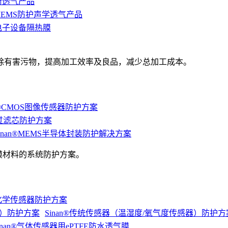
平衡透气产品
n®MEMS防护声学透气产品
动电子设备隔热膜
除有害污物，提高加工效率及良品，减少总加工成本。
an®CMOS图像传感器防护方案
lter过滤芯防护方案
inan®MEMS半导体封装防护解决方案
膜材料的系统防护方案。
®电化学传感器防护方案
Sinan®传统传感器（温湿度/氧气度传感器）防护方
inan®气体传感器用ePTFE防水透气膜