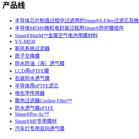
产品线
半导体芯片制造过程中过滤用的Sinan®S-Filter过滤芯
半导体MEMS微机电封装过程用Sinan®防护膜组件
Sinan®MabM™金属空气电池用膜材料
VV-M030
新风系统过滤器
质子交换膜
防水防油（液）透气膜
LCD用ePTFE膜
包装防水透气膜
半导体用ePTFE滤芯
电化学传感器
散热过滤器Cooling Filter™
防水透气膜ePTFE
Sinan®Por-Ac™
Sinan®MF专用膜材
汽车灯专用双向透气膜