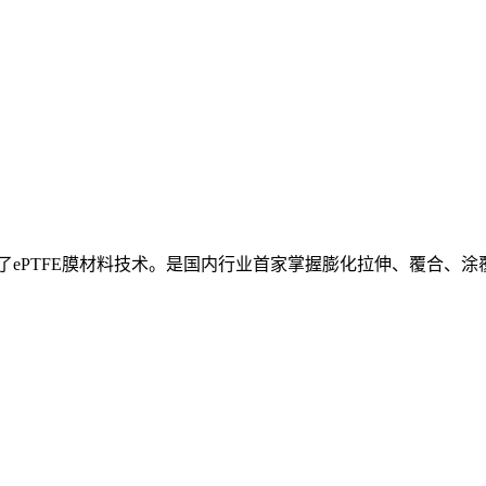
握了ePTFE膜材料技术。是国内行业首家掌握膨化拉伸、覆合、涂