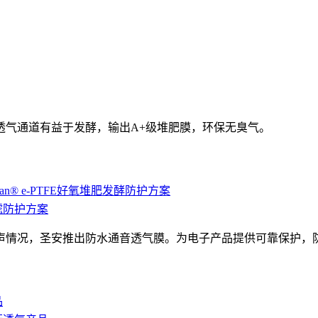
水透气通道有益于发酵，输出A+级堆肥膜，环保无臭气。
inan® e-PTFE好氧堆肥发酵防护方案
过滤防护方案
声情况，圣安推出防水通音透气膜。为电子产品提供可靠保护，
品